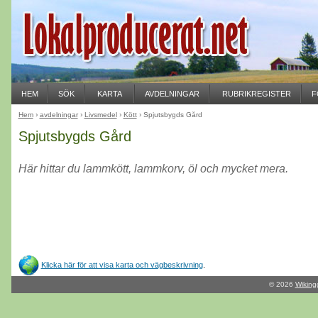
HEM
SÖK
KARTA
AVDELNINGAR
RUBRIKREGISTER
F
Hem
›
avdelningar
›
Livsmedel
›
Kött
› Spjutsbygds Gård
Spjutsbygds Gård
Här hittar du lammkött, lammkorv, öl och mycket mera.
Klicka här för att visa karta och vägbeskrivning
.
© 2026
Wiking