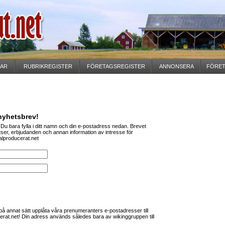
GAR
RUBRIKREGISTER
FÖRETAGSREGISTER
ANNONSERA
FÖRET
 nyhetsbrev!
Du bara fylla i ditt namn och din e-postadress nedan. Brevet
ser, erbjudanden och annan information av intresse för
lproducerat.net
på annat sätt upplåta våra prenumeranters e-postadresser till
rat.net! Din adress används således bara av wikinggruppen till