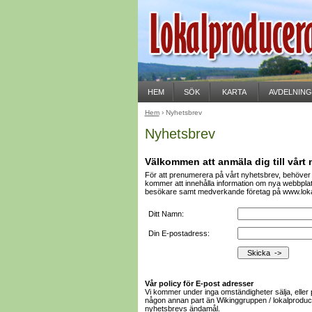
HEM
SÖK
KARTA
AVDELNIN
Hem
› Nyhetsbrev
Nyhetsbrev
Välkommen att anmäla dig till vårt
För att prenumerera på vårt nyhetsbrev, behöver 
kommer att innehålla information om nya webbplat
besökare samt medverkande företag på www.loka
Ditt Namn:
Din E-postadress:
Vår policy för E-post adresser
Vi kommer under inga omständigheter sälja, eller 
någon annan part än Wikinggruppen / lokalproduce
nyhetsbrevs ändamål.