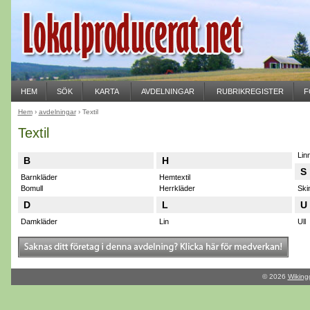
HEM
SÖK
KARTA
AVDELNINGAR
RUBRIKREGISTER
F
Hem
›
avdelningar
› Textil
Textil
Lin
B
H
S
Barnkläder
Hemtextil
Bomull
Herrkläder
Ski
D
L
U
Damkläder
Lin
Ull
© 2026
Wiking