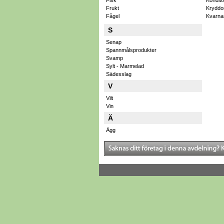
Fisk
Kondito
Frukt
Kryddo
Fågel
Kvarna
S
Senap
Spannmålsprodukter
Svamp
Sylt - Marmelad
Sädesslag
V
Vilt
Vin
Ä
Ägg