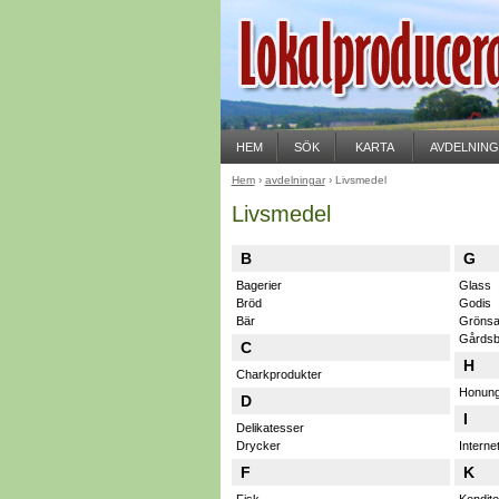
HEM
SÖK
KARTA
AVDELNIN
Hem
›
avdelningar
› Livsmedel
Livsmedel
B
G
Bagerier
Glass
Bröd
Godis
Bär
Grönsa
Gårdsb
C
H
Charkprodukter
Honun
D
I
Delikatesser
Drycker
Interne
F
K