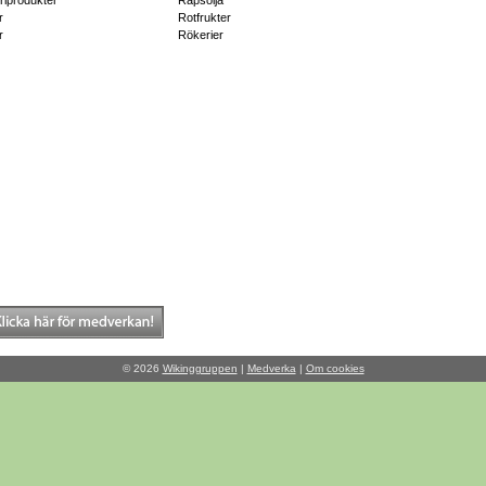
riprodukter
Rapsolja
r
Rotfrukter
r
Rökerier
© 2026
Wikinggruppen
|
Medverka
|
Om cookies