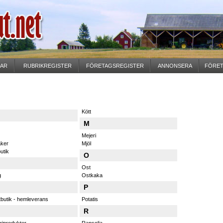
GAR
RUBRIKREGISTER
FÖRETAGSREGISTER
ANNONSERA
FÖRET
Kött
M
Mejeri
ker
Mjöl
utik
O
Ost
g
Ostkaka
P
tbutik - hemleverans
Potatis
R