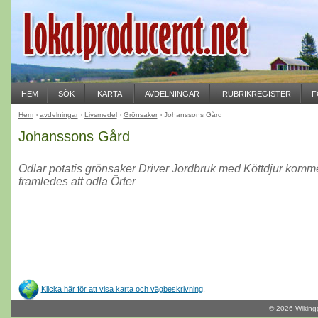
HEM
SÖK
KARTA
AVDELNINGAR
RUBRIKREGISTER
F
Hem
›
avdelningar
›
Livsmedel
›
Grönsaker
› Johanssons Gård
Johanssons Gård
Odlar potatis grönsaker Driver Jordbruk med Köttdjur komm
framledes att odla Örter
Klicka här för att visa karta och vägbeskrivning
.
© 2026
Wiking