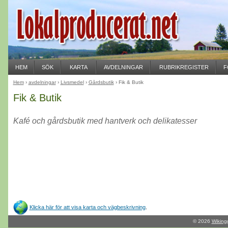
HEM
SÖK
KARTA
AVDELNINGAR
RUBRIKREGISTER
F
Hem
›
avdelningar
›
Livsmedel
›
Gårdsbutik
› Fik & Butik
Fik & Butik
Kafé och gårdsbutik med hantverk och delikatesser
Klicka här för att visa karta och vägbeskrivning
.
© 2026
Wiking