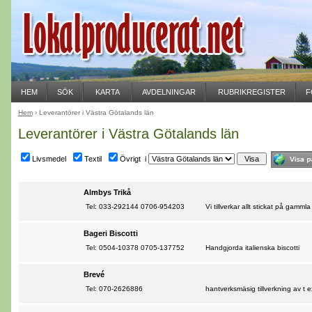
HEM
SÖK
KARTA
AVDELNINGAR
RUBRIKREGISTER
F
Hem
› Leverantörer i Västra Götalands län
Leverantörer i Västra Götalands län
Livsmedel
Textil
Övrigt i
Almbys Trikå
Tel: 033-292144 0706-954203
Vi tillverkar allt stickat på gammla
Bageri Biscotti
Tel: 0504-10378 0705-137752
Handgjorda italienska biscotti
Brevé
Tel: 070-2626886
hantverksmäsig tillverkning av t 