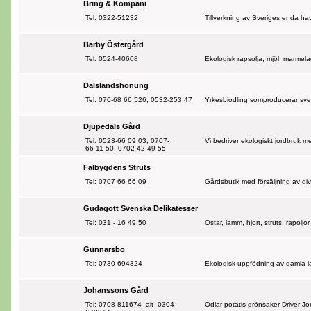
Bring & Kompani
Tel: 0322-51232
Tillverkning av Sveriges enda hav
Bärby Östergård
Tel: 0524-40608
Ekologisk rapsolja, mjöl, marmel
Dalslandshonung
Tel: 070-68 66 526, 0532-253 47
Yrkesbiodling somproducerar sve
Djupedals Gård
Tel: 0523-66 09 03, 0707-
Vi bedriver ekologiskt jordbruk 
66 11 50, 0702-42 49 55
Falbygdens Struts
Tel: 0707 66 66 09
Gårdsbutik med försäljning av div.
Gudagott Svenska Delikatesser
Tel: 031 - 16 49 50
Ostar, lamm, hjort, struts, rapoljor
Gunnarsbo
Tel: 0730-694324
Ekologisk uppfödning av gamla lan
Johanssons Gård
Tel: 0708-811674 alt 0304-
Odlar potatis grönsaker Driver J