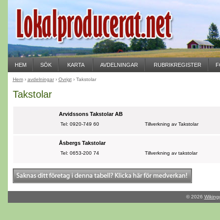
HEM
SÖK
KARTA
AVDELNINGAR
RUBRIKREGISTER
F
Hem
›
avdelningar
›
Övrigt
› Takstolar
Takstolar
Arvidssons Takstolar AB
Tel: 0920-749 60
Tillverkning av Takstolar
Åsbergs Takstolar
Tel: 0653-200 74
Tillverkning av takstolar
© 2026
Wiking