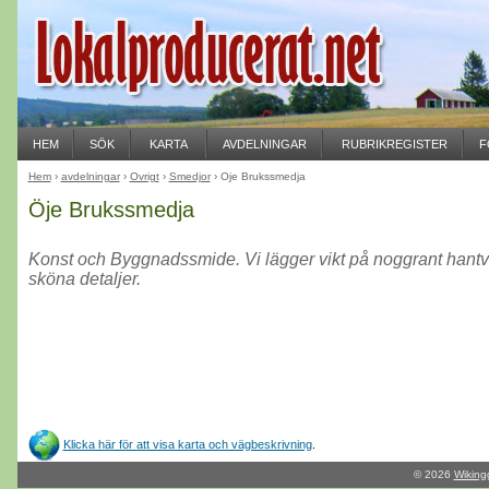
HEM
SÖK
KARTA
AVDELNINGAR
RUBRIKREGISTER
F
Hem
›
avdelningar
›
Övrigt
›
Smedjor
› Öje Brukssmedja
Öje Brukssmedja
Konst och Byggnadssmide. Vi lägger vikt på noggrant hantv
sköna detaljer.
Klicka här för att visa karta och vägbeskrivning
.
© 2026
Wiking