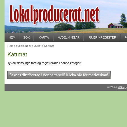
HEM
SÖK
KARTA
AVDELNINGAR
RUBRIKREGISTER
F
Hem
›
avdelningar
›
Övrigt
› Kattmat
Kattmat
Tyvärr finns inga företag registrerade i denna kategori.
© 2026
Wiking