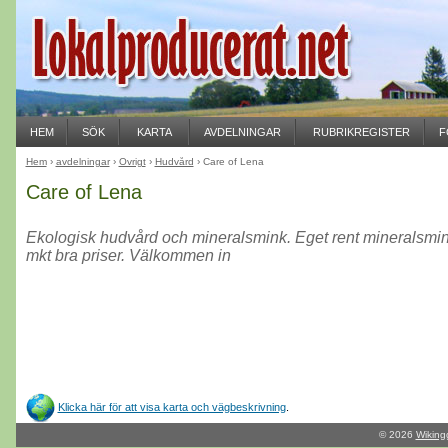
HEM
SÖK
KARTA
AVDELNINGAR
RUBRIKREGISTER
F
Hem
›
avdelningar
›
Övrigt
›
Hudvård
› Care of Lena
Care of Lena
Ekologisk hudvård och mineralsmink. Eget rent mineralsmin
mkt bra priser. Välkommen in
Klicka här för att visa karta och vägbeskrivning
.
© 2026
Wiking