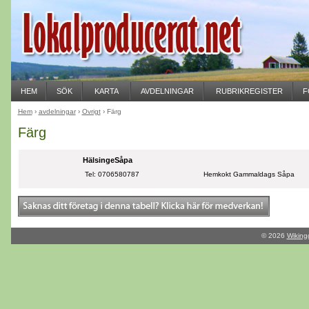
HEM
SÖK
KARTA
AVDELNINGAR
RUBRIKREGISTER
F
Hem
›
avdelningar
›
Övrigt
› Färg
Färg
HälsingeSåpa
Tel: 0706580787
Hemkokt Gammaldags Såpa
© 2026
Wiking