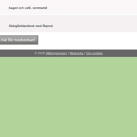
bageri och café, sommartid
Skärgårdslantbruk med fårprod.
© 2026
Wikinggruppen
|
Medverka
|
Om cookies