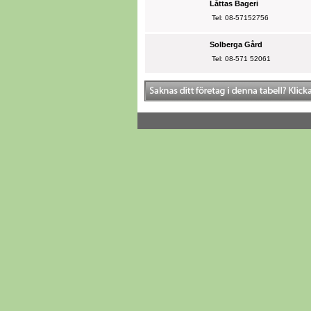
Låttas Bageri
Tel: 08-57152756
Solberga Gård
Tel: 08-571 52061