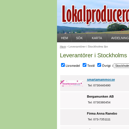
HEM
SÖK
KARTA
AVDELNIN
Hem
› Leverantörer i Stockholms län
Leverantörer i Stockholms 
Livsmedel
Textil
Övrigt i
smartamammor.se
Tel: 0730440490
Bergamunken AB
Tel: 0730380454
Firma Anna Ranebo
Tel: 073-7351111