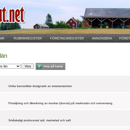
GAR
RUBRIKREGISTER
FÖRETAGSREGISTER
ANNONSERA
FÖRET
län
Unika barnartiklar designade av smartamammor
Försäljning och tillverkning av munkar (donuts) på marknader och evenemang.
Småskaligt producerad sylt, marmelad och saft