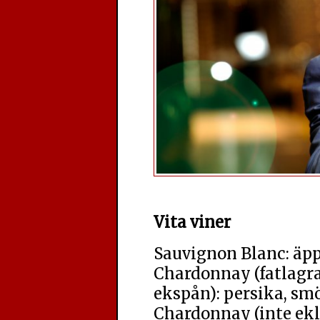
Vita viner
Sauvignon Blanc: äpp
Chardonnay (fatlagra
ekspån): persika, smö
Chardonnay (inte ekla