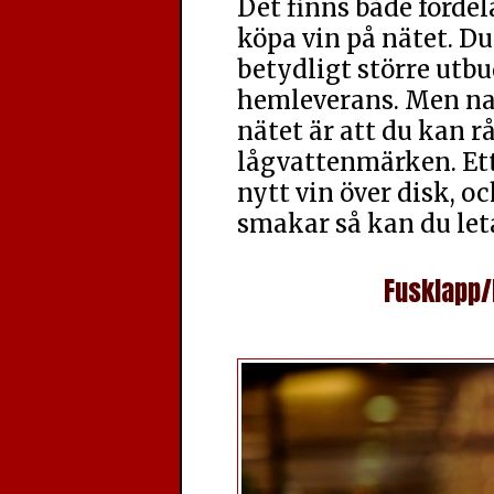
Det finns både förde
köpa vin på nätet. Du 
betydligt större utb
hemleverans.
Men na
nätet är att du kan rå
lågvattenmärken. Ett 
nytt vin över disk, oc
smakar så kan du let
Fusklapp/