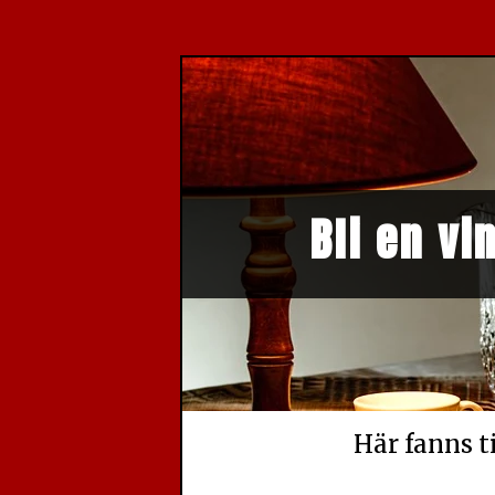
Bli en v
Här fanns 