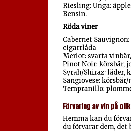
Riesling: Unga: äpple
Bensin.
Röda viner
Cabernet Sauvignon: 
cigarrlåda
Merlot: svarta vinbär/
Pinot Noir: körsbär, j
Syrah/Shiraz: läder, 
Sangiovese: körsbär/m
Tempranillo: plommon
Förvaring av vin på olik
Hemma kan du förvara 
du förvarar dem, det 