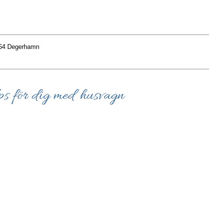
6 64 Degerhamn
ips för dig med husvagn