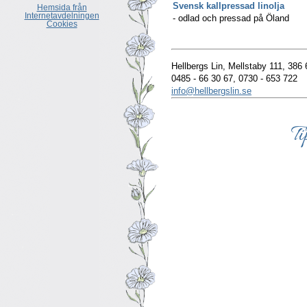
Svensk kallpressad linolja
Hemsida från
Internetavdelningen
- odlad och pressad på Öland
Cookies
Hellbergs Lin, Mellstaby 111, 38
0485 - 66 30 67, 0730 - 653 722
info@hellbergslin.se
T