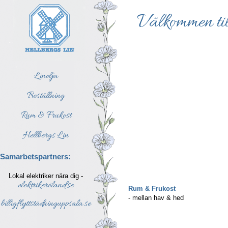
Välkommen til
Linolja
Beställning
Rum & Frukost
Hellbergs Lin
Samarbetspartners:
Lokal elektriker nära dig -
elektrikeröland.se
Rum & Frukost
- mellan hav & hed
billigflyttstädninguppsala.se